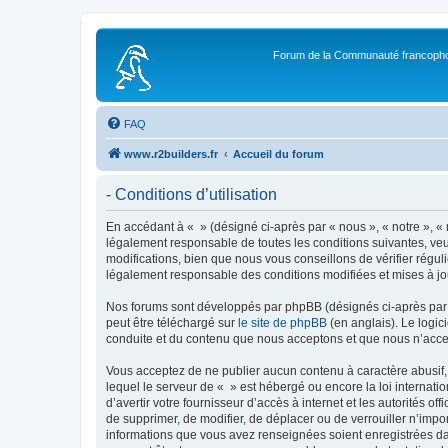
Forum de la Communauté francopho
FAQ
www.r2builders.fr
Accueil du forum
- Conditions d’utilisation
En accédant à « » (désigné ci-après par « nous », « notre », « 
légalement responsable de toutes les conditions suivantes, veu
modifications, bien que nous vous conseillons de vérifier régul
légalement responsable des conditions modifiées et mises à jo
Nos forums sont développés par phpBB (désignés ci-après par «
peut être téléchargé sur
le site de phpBB
(en anglais). Le logic
conduite et du contenu que nous acceptons et que nous n’acce
Vous acceptez de ne publier aucun contenu à caractère abusif, 
lequel le serveur de « » est hébergé ou encore la loi internati
d’avertir votre fournisseur d’accès à internet et les autorités o
de supprimer, de modifier, de déplacer ou de verrouiller n’impo
informations que vous avez renseignées soient enregistrées da