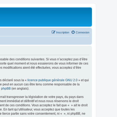
Inscription
Connexion
onsable des conditions suivantes. Si vous n’acceptez pas d’être
importe quel moment et nous essaierons de vous informer de ces
s modifications aient été effectuées, vous acceptez d’être
ns déclaré sous la «
licence publique générale GNU 2.0
» et qui
ed ne peut en aucun cas être tenu comme responsable de la
de phpBB
(en anglais).
ait transgresser la législation de votre pays, du pays dans
nt immédiat et définitif et nous nous réservons le droit
ent de ces conditions. Vous acceptez le fait que « » ait le droit
 En tant qu’utilisateur, vous acceptez que toutes les
 tierce partie sans votre consentement, ni « », ni phpBB, ne