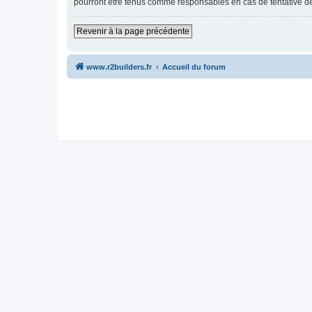
pourront être tenus comme responsables en cas de tentative d
Revenir à la page précédente
www.r2builders.fr
Accueil du forum