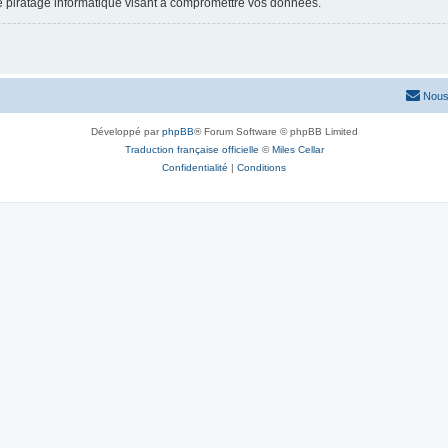
e piratage informatique visant à compromettre vos données.
Nous
Développé par
phpBB
® Forum Software © phpBB Limited
Traduction française officielle
©
Miles Cellar
Confidentialité
|
Conditions