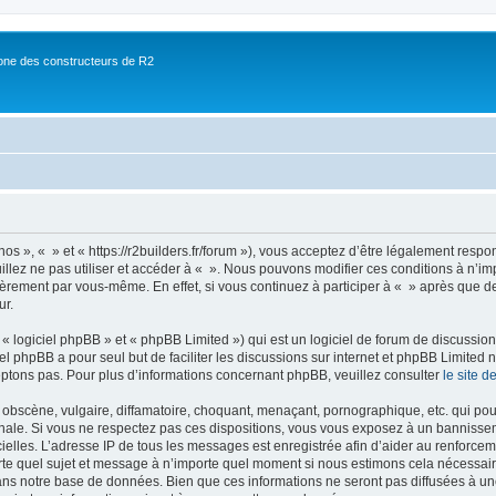
ne des constructeurs de R2
nos », « » et « https://r2builders.fr/forum »), vous acceptez d’être légalement resp
illez ne pas utiliser et accéder à « ». Nous pouvons modifier ces conditions à n’
ièrement par vous-même. En effet, si vous continuez à participer à « » après que de
ur.
 logiciel phpBB » et « phpBB Limited ») qui est un logiciel de forum de discussio
iel phpBB a pour seul but de faciliter les discussions sur internet et phpBB Limit
ptons pas. Pour plus d’informations concernant phpBB, veuillez consulter
le site 
obscène, vulgaire, diffamatoire, choquant, menaçant, pornographique, etc. qui pourr
onale. Si vous ne respectez pas ces dispositions, vous vous exposez à un bannisseme
fficielles. L’adresse IP de tous les messages est enregistrée afin d’aider au renforcem
rte quel sujet et message à n’importe quel moment si nous estimons cela nécessaire.
ns notre base de données. Bien que ces informations ne seront pas diffusées à une