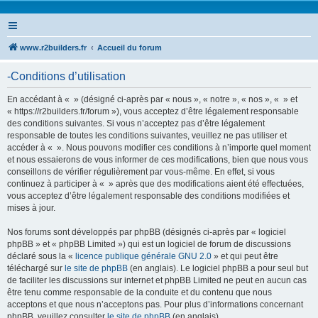
www.r2builders.fr
Accueil du forum
-Conditions d’utilisation
En accédant à « » (désigné ci-après par « nous », « notre », « nos », « » et
« https://r2builders.fr/forum »), vous acceptez d’être légalement responsable
des conditions suivantes. Si vous n’acceptez pas d’être légalement
responsable de toutes les conditions suivantes, veuillez ne pas utiliser et
accéder à « ». Nous pouvons modifier ces conditions à n’importe quel moment
et nous essaierons de vous informer de ces modifications, bien que nous vous
conseillons de vérifier régulièrement par vous-même. En effet, si vous
continuez à participer à « » après que des modifications aient été effectuées,
vous acceptez d’être légalement responsable des conditions modifiées et
mises à jour.
Nos forums sont développés par phpBB (désignés ci-après par « logiciel
phpBB » et « phpBB Limited ») qui est un logiciel de forum de discussions
déclaré sous la «
licence publique générale GNU 2.0
» et qui peut être
téléchargé sur
le site de phpBB
(en anglais). Le logiciel phpBB a pour seul but
de faciliter les discussions sur internet et phpBB Limited ne peut en aucun cas
être tenu comme responsable de la conduite et du contenu que nous
acceptons et que nous n’acceptons pas. Pour plus d’informations concernant
phpBB, veuillez consulter
le site de phpBB
(en anglais).