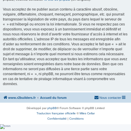
Vous acceptez de ne publier aucun contenu à caractère abusif, obscène,
vulgaire, diffamatoire, choquant, menaçant, pornographique, etc. qui pourrait
transgresser la législation de votre pays, du pays dans lequel le serveur de
« » est hébergé ou encore la loi internationale. Si vous ne respectez pas ces
dispositions, vous vous exposez à un bannissement immédiat et définitif et
nous nous réservons le droit d’avertir votre fournisseur d’accès à internet et les
autorités officielles. L’adresse IP de tous les messages est enregistrée afin
d’aider au renforcement de ces conditions. Vous acceptez le fait que « » ait le
droit de supprimer, de modifier, de déplacer ou de verrouiller n’importe quel
sujet et message à n’importe quel moment si nous estimons cela nécessaire.
En tant qu’utilisateur, vous acceptez que toutes les informations que vous avez
renseignées soient enregistrées dans notre base de données. Bien que ces
informations ne seront pas diffusées à une tierce partie sans votre
consentement, ni « », ni phpBB, ne pourront être tenus comme responsables
en cas de tentative de piratage informatique visant à compromettre vos
données.
www.r2builders.fr
Accueil du forum
Nous contacter
Développé par
phpBB
® Forum Software © phpBB Limited
Traduction française officielle
©
Miles Cellar
Confidentialité
|
Conditions