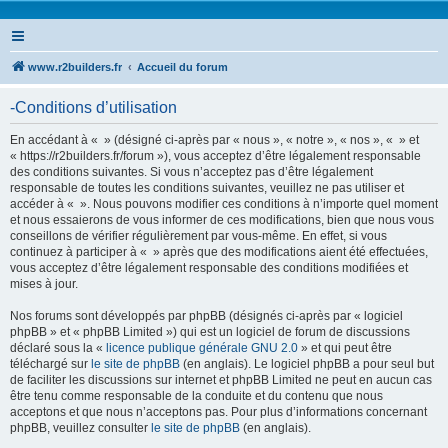
www.r2builders.fr
Accueil du forum
-Conditions d’utilisation
En accédant à « » (désigné ci-après par « nous », « notre », « nos », « » et
« https://r2builders.fr/forum »), vous acceptez d’être légalement responsable
des conditions suivantes. Si vous n’acceptez pas d’être légalement
responsable de toutes les conditions suivantes, veuillez ne pas utiliser et
accéder à « ». Nous pouvons modifier ces conditions à n’importe quel moment
et nous essaierons de vous informer de ces modifications, bien que nous vous
conseillons de vérifier régulièrement par vous-même. En effet, si vous
continuez à participer à « » après que des modifications aient été effectuées,
vous acceptez d’être légalement responsable des conditions modifiées et
mises à jour.
Nos forums sont développés par phpBB (désignés ci-après par « logiciel
phpBB » et « phpBB Limited ») qui est un logiciel de forum de discussions
déclaré sous la «
licence publique générale GNU 2.0
» et qui peut être
téléchargé sur
le site de phpBB
(en anglais). Le logiciel phpBB a pour seul but
de faciliter les discussions sur internet et phpBB Limited ne peut en aucun cas
être tenu comme responsable de la conduite et du contenu que nous
acceptons et que nous n’acceptons pas. Pour plus d’informations concernant
phpBB, veuillez consulter
le site de phpBB
(en anglais).