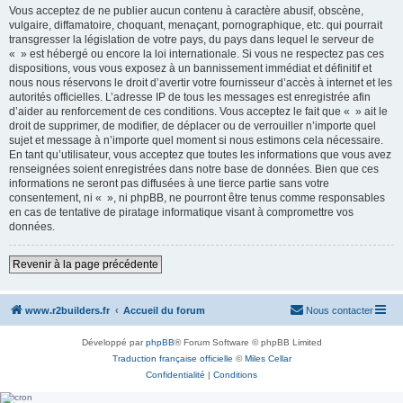
Vous acceptez de ne publier aucun contenu à caractère abusif, obscène,
vulgaire, diffamatoire, choquant, menaçant, pornographique, etc. qui pourrait
transgresser la législation de votre pays, du pays dans lequel le serveur de
« » est hébergé ou encore la loi internationale. Si vous ne respectez pas ces
dispositions, vous vous exposez à un bannissement immédiat et définitif et
nous nous réservons le droit d’avertir votre fournisseur d’accès à internet et les
autorités officielles. L’adresse IP de tous les messages est enregistrée afin
d’aider au renforcement de ces conditions. Vous acceptez le fait que « » ait le
droit de supprimer, de modifier, de déplacer ou de verrouiller n’importe quel
sujet et message à n’importe quel moment si nous estimons cela nécessaire.
En tant qu’utilisateur, vous acceptez que toutes les informations que vous avez
renseignées soient enregistrées dans notre base de données. Bien que ces
informations ne seront pas diffusées à une tierce partie sans votre
consentement, ni « », ni phpBB, ne pourront être tenus comme responsables
en cas de tentative de piratage informatique visant à compromettre vos
données.
Revenir à la page précédente
www.r2builders.fr
Accueil du forum
Nous contacter
Développé par
phpBB
® Forum Software © phpBB Limited
Traduction française officielle
©
Miles Cellar
Confidentialité
|
Conditions